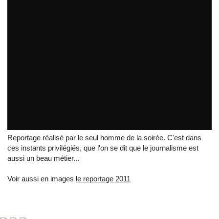
gala de danse orientale au cinéma Saint-paul
par
tvreze
Reportage réalisé par le seul homme de la soirée. C'est dans
ces instants privilégiés, que l'on se dit que le journalisme est
aussi un beau métier...
Voir aussi en images
le reportage 2011