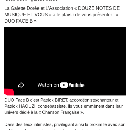
La Galette Dorée et L’Association « DOUZE NOTES DE
MUSIQUE ET VOUS » a le plaisir de vous présenter : «
DUO FACE B »
DUO Face B c'est Patrick BIRET, accordéoniste/chanteur et
Patrick HAOUZI, contrebassiste. Ils vous emmènent dans leur
univers dédié à la « Chanson Française ».
Dans des lieux intimistes, privilégiant ainsi la proximité avec son