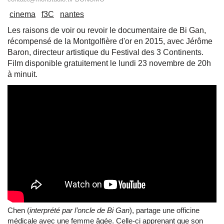
cinema
f3C
nantes
Les raisons de voir ou revoir le documentaire de Bi Gan,
récompensé de la Montgolfière d'or en 2015, avec Jérôme
Baron, directeur artistique du Festival des 3 Continents.
Film disponible gratuitement le lundi 23 novembre de 20h
à minuit.
Chen (
interprété par l’oncle de Bi Gan
), partage une officine
médicale avec une femme âgée. Celle-ci apprenant que son