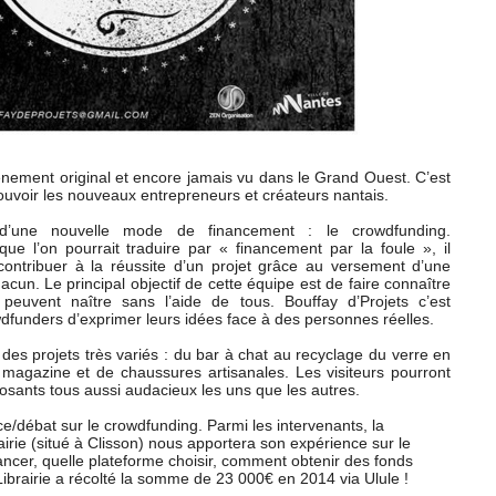
vénement original et encore jamais vu dans le Grand Ouest. C’est
ouvoir les nouveaux entrepreneurs et créateurs nantais.
d’une nouvelle mode de financement : le crowdfunding.
e l’on pourrait traduire par « financement par la foule », il
ontribuer à la réussite d’un projet grâce au versement d’une
cun. Le principal objectif de cette équipe est de faire connaître
e peuvent naître sans l’aide de tous. Bouffay d’Projets c’est
dfunders d’exprimer leurs idées face à des personnes réelles.
des projets très variés : du bar à chat au recyclage du verre en
 magazine et de chaussures artisanales. Les visiteurs pourront
osants tous aussi audacieux les uns que les autres.
e/débat sur le crowdfunding. Parmi les intervenants, la
airie (situé à Clisson) nous apportera son expérience sur le
ncer, quelle plateforme choisir, comment obtenir des fonds
 Librairie a récolté la somme de 23 000€ en 2014 via Ulule !