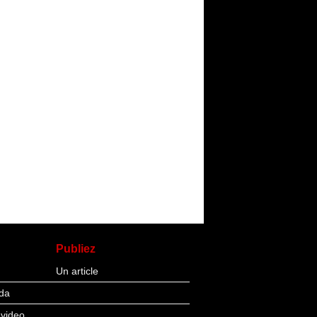
Publiez
Un article
da
 video