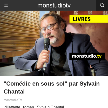
monstudiotv
"Comédie en sous-sol" par Sylvain
Chantal
monstudioTV
dilettante
roman
Sylvain Chantal