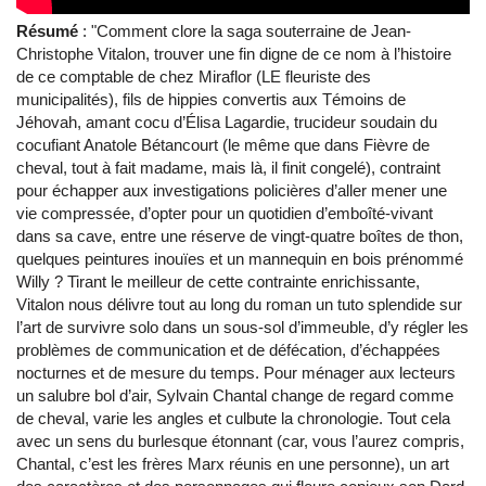
Résumé
: "Comment clore la saga souterraine de Jean-
Christophe Vitalon, trouver une fin digne de ce nom à l’histoire
de ce comptable de chez Miraflor (LE fleuriste des
municipalités), fils de hippies convertis aux Témoins de
Jéhovah, amant cocu d’Élisa Lagardie, trucideur soudain du
cocufiant Anatole Bétancourt (le même que dans Fièvre de
cheval, tout à fait madame, mais là, il finit congelé), contraint
pour échapper aux investigations policières d’aller mener une
vie compressée, d’opter pour un quotidien d’emboîté-vivant
dans sa cave, entre une réserve de vingt-quatre boîtes de thon,
quelques peintures inouïes et un mannequin en bois prénommé
Willy ? Tirant le meilleur de cette contrainte enrichissante,
Vitalon nous délivre tout au long du roman un tuto splendide sur
l’art de survivre solo dans un sous-sol d’immeuble, d’y régler les
problèmes de communication et de défécation, d’échappées
nocturnes et de mesure du temps. Pour ménager aux lecteurs
un salubre bol d’air, Sylvain Chantal change de regard comme
de cheval, varie les angles et culbute la chronologie. Tout cela
avec un sens du burlesque étonnant (car, vous l’aurez compris,
Chantal, c’est les frères Marx réunis en une personne), un art