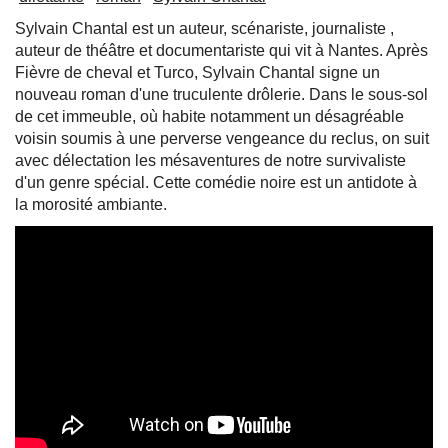
Sylvain Chantal est un auteur, scénariste, journaliste ,
auteur de théâtre et documentariste qui vit à Nantes. Après
Fièvre de cheval et Turco, Sylvain Chantal signe un
nouveau roman d'une truculente drôlerie. Dans le sous-sol
de cet immeuble, où habite notamment un désagréable
voisin soumis à une perverse vengeance du reclus, on suit
avec délectation les mésaventures de notre survivaliste
d'un genre spécial. Cette comédie noire est un antidote à
la morosité ambiante.