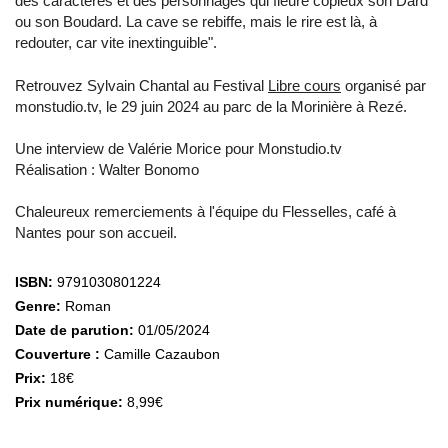
des caractères et des personnages qui fleure copieux son Dard
ou son Boudard. La cave se rebiffe, mais le rire est là, à
redouter, car vite inextinguible".
Retrouvez Sylvain Chantal au Festival
Libre cours
organisé par
monstudio.tv, le 29 juin 2024 au parc de la Morinière à Rezé.
Une interview de Valérie Morice pour Monstudio.tv
Réalisation : Walter Bonomo
Chaleureux remerciements à l'équipe du Flesselles, café à
Nantes pour son accueil.
ISBN:
9791030801224
Genre:
Roman
Date de parution:
01/05/2024
Couverture :
Camille Cazaubon
Prix:
18€
Prix numérique:
8,99€