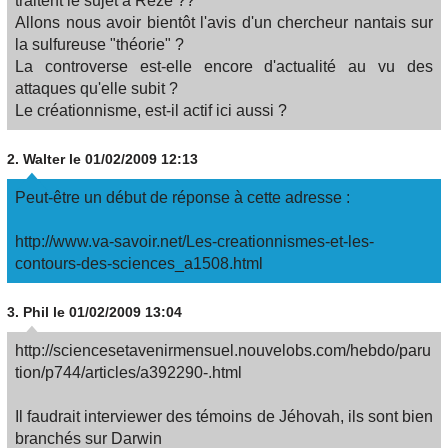
traitent le sujet à Rezé ??
Allons nous avoir bientôt l'avis d'un chercheur nantais sur
la sulfureuse "théorie" ?
La controverse est-elle encore d'actualité au vu des
attaques qu'elle subit ?
Le créationnisme, est-il actif ici aussi ?
2.
Walter
le 01/02/2009 12:13
Peut-être un début de réponse à cette adresse :
http://www.va-savoir.net/Les-creationnismes-et-les-
contours-des-sciences_a1508.html
3.
Phil
le 01/02/2009 13:04
http://sciencesetavenirmensuel.nouvelobs.com/hebdo/paru
tion/p744/articles/a392290-.html
Il faudrait interviewer des témoins de Jéhovah, ils sont bien
branchés sur Darwin