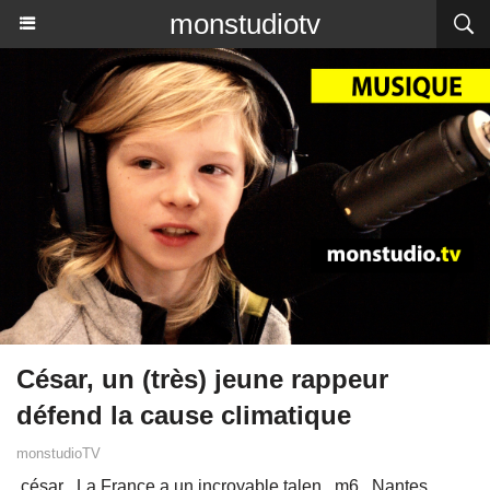
monstudiotv
César, un (très) jeune rappeur
défend la cause climatique
monstudioTV
césar
La France a un incroyable talen
m6
Nantes