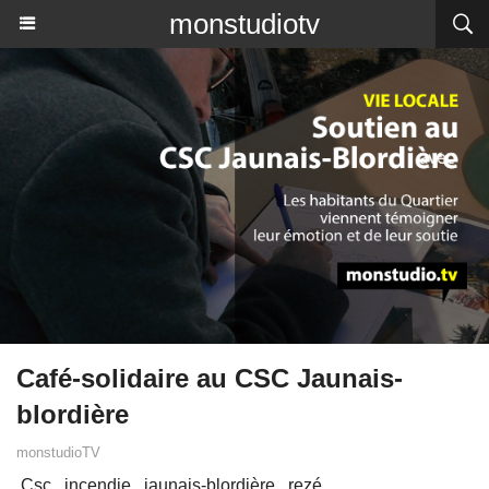
monstudiotv
Café-solidaire au CSC Jaunais-
blordière
monstudioTV
Csc
incendie
jaunais-blordière
rezé