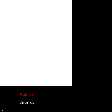
Publiez
Un article
da