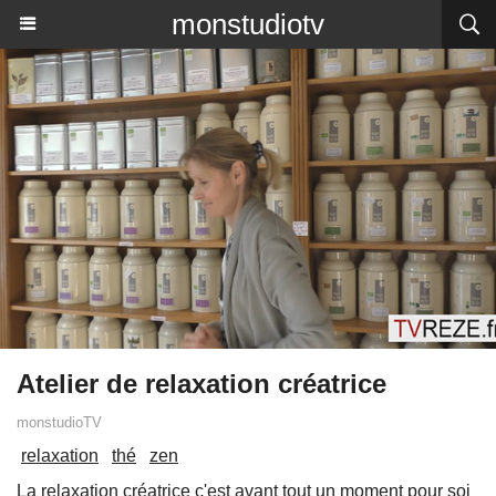
monstudiotv
Atelier de relaxation créatrice
monstudioTV
relaxation
thé
zen
La relaxation créatrice c'est avant tout un moment pour soi