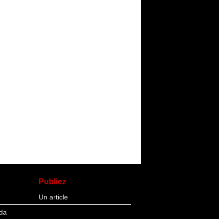
Publiez
Un article
da