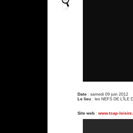
Date
: samedi 09 juin 2012
Le lieu
: les NEFS DE L’ÎLE
Site web
:
www.tcap-loisirs.