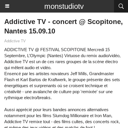
monstudiotv
Addictive TV - concert @ Scopitone,
Nantes 15.09.10
Addictive TV
ADDICTIVE TV @ FESTIVAL SCOPITONE Mercredi 15
Septembre, L’Olympic (Nantes) Virtuose du remix audio/vidéo,
Addictive TV est un de ces rares groupes de la scène électro
qui mêlent audio et vidéo.
Ensencé par les artistes novateurs Jeff Mills, Grandmaster
Flash et Karl Bartos de Kraftwerk, le groupe présente des sets
énergétiques et surprenants où se croisent technique et
créativité - une avalanche de culture pop 'remixée' sur une
rythmique electro/breaks.
Aussi apprécié pour leurs bandes annonces alternatives
notamment pour les films Slumdog Millionaire et Iron Man,
Addictive TV remixe tout - des films cultes, des concerts rock,
et même des jeux vidéos et des matchs de foot !