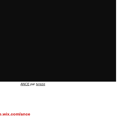
ANCE
par
tvreze
ce.wix.com/ance