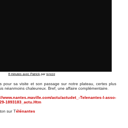
8 minutes avec Patrick
par
tvreze
s pour sa visite et son passage sur notre plateau, certes plus
s néanmoins chaleureux. Bref, une affaire complémentaire.
://www.nantes.maville.com/actu/actudet_-Telenantes-l-asso-
_29-1893183_actu.Htm
ton sur T
élénantes