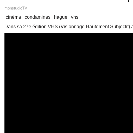
monstudioTV
cinéma
condaminas
hague
vhs
Dans sa 27e édition VHS (Visionnage Hautement Subjectif)