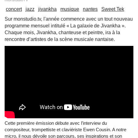
concert
jazz
jivankha
musique
nantes
Sweet Tek
Sur monstudio.tv, l'année commence avec un tout nouveau
programme mensuel intitulé « La galaxie de Jivankha ».
Chaque mois, Jivankha, chanteuse et peintre, ira à la
rencontre d’artistes de la scène musicale nantaise.
Cette première émission débute avec l’interview du
compositeur, trompettiste et claviériste Ewen Cousin. A notre
micro, il nous dévoile son parcours, ses inspirations et son