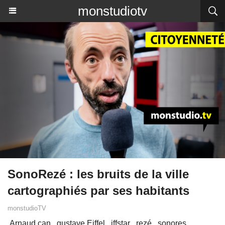
monstudiotv
SonoRezé : les bruits de la ville
cartographiés par ses habitants
monstudioTV
Arnaud can
gustave Eiffel
iffstar
rezé
sonores