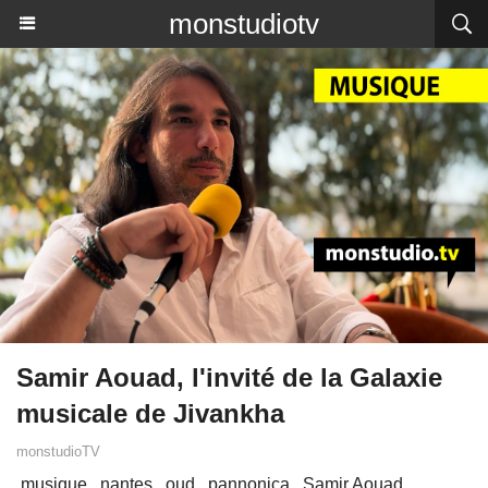
monstudiotv
Samir Aouad, l'invité de la Galaxie
musicale de Jivankha
monstudioTV
musique
nantes
oud
pannonica
Samir Aouad