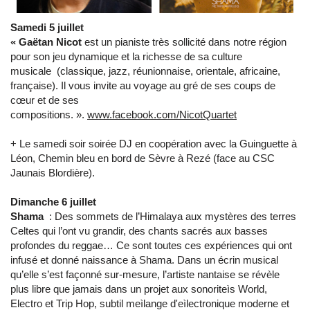
Samedi 5 juillet
« Gaëtan Nicot
est un pianiste très sollicité dans notre région
pour son jeu dynamique et la richesse de sa culture
musicale (classique, jazz, réunionnaise, orientale, africaine,
française). Il vous invite au voyage au gré de ses coups de
cœur et de ses
compositions. ».
www.facebook.com/NicotQuartet
+ Le samedi soir soirée DJ en coopération avec la Guinguette à
Léon, Chemin bleu en bord de Sèvre à Rezé (face au CSC
Jaunais Blordière).
Dimanche 6 juillet
Shama
: Des sommets de l’Himalaya aux mystères des terres
Celtes qui l’ont vu grandir, des chants sacrés aux basses
profondes du reggae… Ce sont toutes ces expériences qui ont
infusé et donné naissance à Shama. Dans un écrin musical
qu’elle s’est façonné sur-mesure, l’artiste nantaise se révèle
plus libre que jamais dans un projet aux sonoriteìs World,
Electro et Trip Hop, subtil meìlange d'eìlectronique moderne et