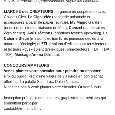
Sèvre.
Amateurs ou professionnels, soyez les bienvenus !
MARCHE des CREATEURS
: organisé en coopération avec
Collectif Clés.
La CigaLélée
(papeterie artisanale et
accessoires à partir de papier recyclé),
My Magic Garden
(dessins, peintures, maisons de fées),
Camzel
(accessoires
Zéro déchet),
Avé Créations
(créations textiles upcycling),
La
Cabane Bleue
(maison d’édition livres jeunesse dédiés à la
nature et l’écologie) et
ZTL
(maison d’édition pour tous lecteurs
et lecteurs «dys» soient dyslexiques, primolecteurs, TDH, TDA,
TSA).
Massage Amma
(Shiatsu).
CONCOURS AMATEURS :
​Venez planter votre chevalet pour peindre ou dessiner.
Prix du public. Prix d'une valeur de 70 euros en bon d'achat
offert par La palette Saint-Luc. Dalbe Nantes.
N'hésitez pas à venir planter votre chevalet. Ouvert à tous.
Inscription préalable des peintres, graphistes, carnénistes qui
souhaitent participer :
contact@monstudio.tv