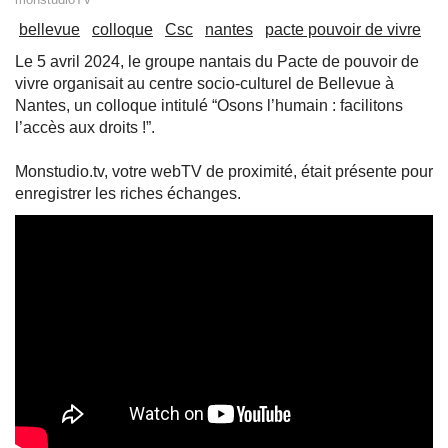
bellevue
colloque
Csc
nantes
pacte pouvoir de vivre
Le 5 avril 2024, le groupe nantais du Pacte de pouvoir de
vivre organisait au centre socio-culturel de Bellevue à
Nantes, un colloque intitulé “Osons l’humain : facilitons
l’accès aux droits !”.
Monstudio.tv, votre webTV de proximité, était présente pour
enregistrer les riches échanges.