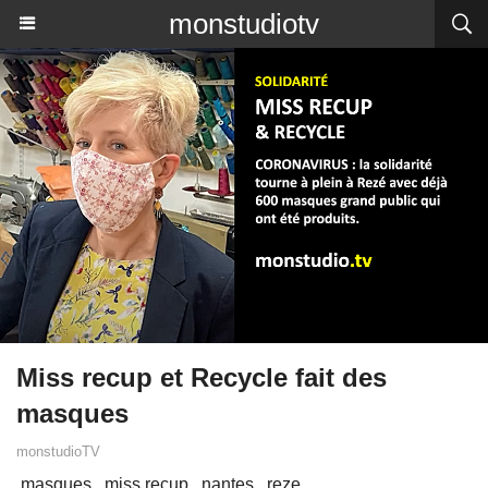
monstudiotv
Miss recup et Recycle fait des
masques
monstudioTV
masques
miss recup
nantes
reze