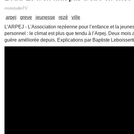
monstudioTV
arpej
greve
jeunesse
rezé
ville
L’ARPEJ - L'Association rezéenne pour l’enfance et la jeunes
personnel : le climat est plus que tendu à l’Arpej. Deux mois ap
guère améliorée depuis. Explications par Baptiste Leboissert