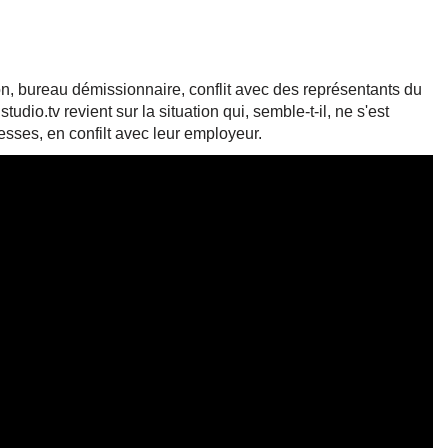
on, bureau démissionnaire, conflit avec des représentants du
dio.tv revient sur la situation qui, semble-t-il, ne s'est
sses, en confilt avec leur employeur.