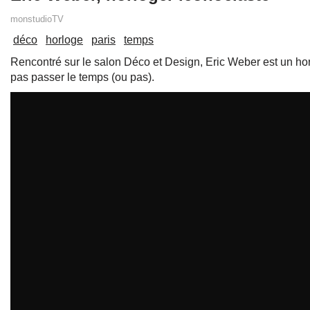
monstudioTV
déco
horloge
paris
temps
Rencontré sur le salon Déco et Design, Eric Weber est un horlo
pas passer le temps (ou pas).