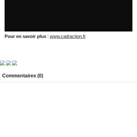
Cadr'action
par
tvreze
Pour en savoir plus
:
www.cadraction.fr
Commentaires (0)