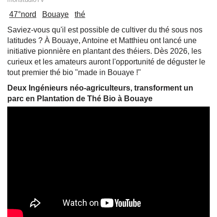
47°nord
Bouaye
thé
Saviez-vous qu'il est possible de cultiver du thé sous nos
latitudes ? À Bouaye, Antoine et Matthieu ont lancé une
initiative pionnière en plantant des théiers. Dès 2026, les
curieux et les amateurs auront l'opportunité de déguster le
tout premier thé bio "made in Bouaye !"
Deux Ingénieurs néo-agriculteurs, transforment un
parc en Plantation de Thé Bio à Bouaye