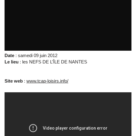
tcap_1
par
tvreze
Date
: samedi 09 juin 2012
Le lieu
: les NEFS DE L’ÎLE DE NANTES
Site web
:
www.tcap-loisirs.info/